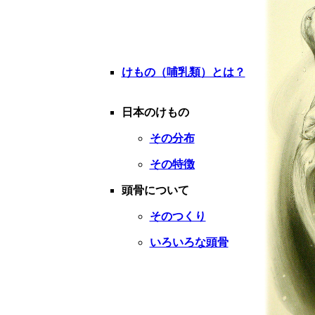
けもの（哺乳類）とは？
日本のけもの
その分布
その特徴
頭骨について
そのつくり
いろいろな頭骨